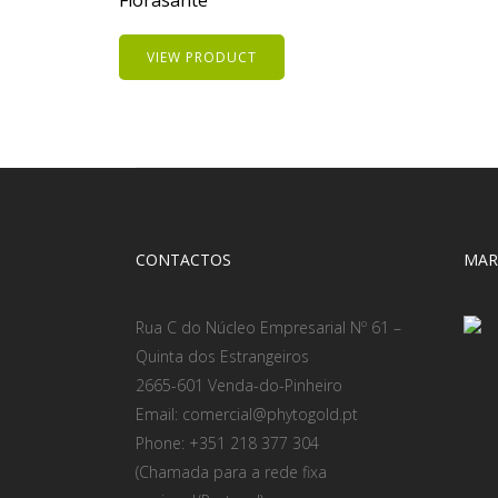
VIEW PRODUCT
CONTACTOS
MAR
Rua C do Núcleo Empresarial Nº 61 –
Quinta dos Estrangeiros
2665-601 Venda-do-Pinheiro
Email: comercial@phytogold.pt
Phone: +351 218 377 304
(Chamada para a rede fixa