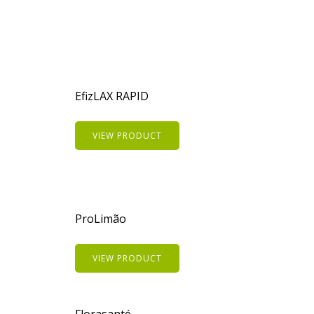
EfizLAX RAPID
VIEW PRODUCT
ProLimão
VIEW PRODUCT
Florasanté