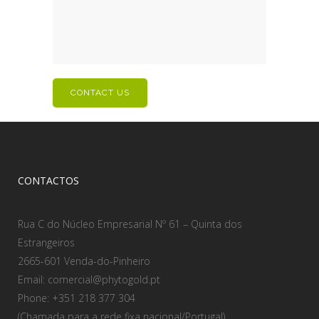
CONTACTOS
Rua C do Núcleo Empresarial Nº 61 – Quinta dos
Estrangeiros
2665-601 Venda-do-Pinheiro
Email: comercial@phytogold.pt
Phone: +351 218 377 304
(Chamada para a rede fixa nacional/Portugal)