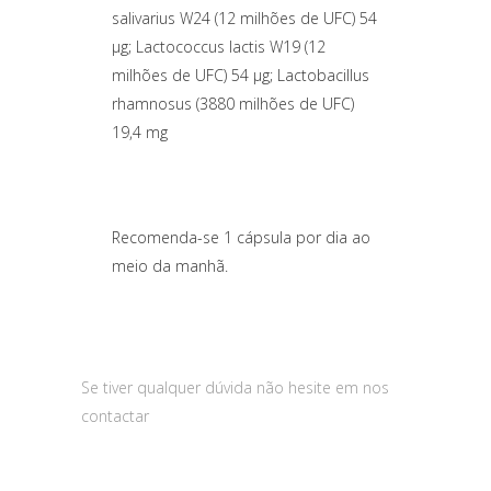
salivarius W24 (12 milhões de UFC) 54
µg; Lactococcus lactis W19 (12
milhões de UFC) 54 µg; Lactobacillus
rhamnosus (3880 milhões de UFC)
19,4 mg
Recomenda-se 1 cápsula por dia ao
meio da manhã.
Se tiver qualquer dúvida não hesite em nos
contactar