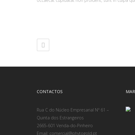
occaecat cupidatat non proident, sunt in culpa qui
CONTACTOS
MAR
Rua C do Núcleo Empresarial Nº 61 –
Quinta dos Estrangeiros
2665-601 Venda-do-Pinheiro
Email: comercial@phytogold.pt