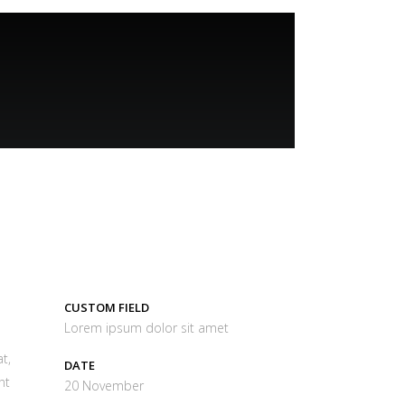
CUSTOM FIELD
Lorem ipsum dolor sit amet
t,
DATE
nt
20 November