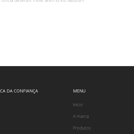
 officia deserunt mollit anim id est laborum
CA DA CONFIANÇA
MENU
Início
A marca
Produtos