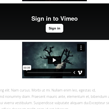
g elit. Nam cursus. Morbi ut mi. Nullam enim leo, egestas id,
fend nonummy diam. Praesent mauris ante, elementum et, bibendum a
dui viverra vestibulum. Suspendisse vulputate aliquam dui.Excepteur si