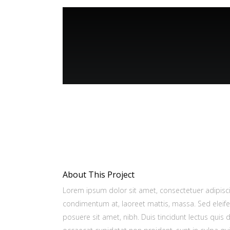
About This Project
Lorem ipsum dolor sit amet, consectetuer adipiscin
condimentum at, laoreet mattis, massa. Sed elei
posuere sit amet, nibh. Duis tincidunt lectus quis 